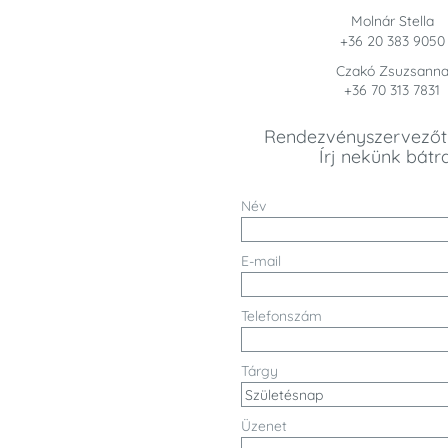
Molnár Stella
+36 20 383 9050
Czakó Zsuzsann
+36 70 313 7831
Rendezvényszervezőt 
Írj nekünk bátr
Név
E-mail
Telefonszám
Tárgy
Üzenet