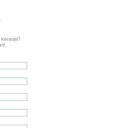
a
keresel?
an!